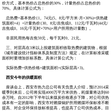
价方式，基本热价占总热价的30%，计量热价占总热价的
70%。具体计算公式为：
总热费=基本热价{1。74元(5。8元/平方米·月×30%)×供热建
筑面积×4｝+计量热价{30。8元/吉焦或0。112元/千瓦时(44元/
吉焦或0。16元/千瓦时×70%)×用户所用热计量数｝。
非居民用热每吉焦59元，每千瓦时0。21元。
三、对层高在3米以上按建筑面积收取热费的建筑物，根据
《城市建设统计指标体系及制度方法》规定，在计算标准采暖
面积时要增加折标系数。具体计算公式为：
实际热费=供热价格×建筑面积×(实际层高÷3)。
西安今年的供暖面积
座谈会上，西安市热力总公司有关负责人介绍，预计2014采
暖季到来后，公司将实现4000万平方米供热，耗煤量将达到60
余万吨。自2012年下半年以来煤炭价格逐步下降，对公司供热
成本有一定的影响，西安市对燃煤锅炉所用燃煤环保标准不断
提高、对企业环保排放标准提高，也提高了公司供热成本。目