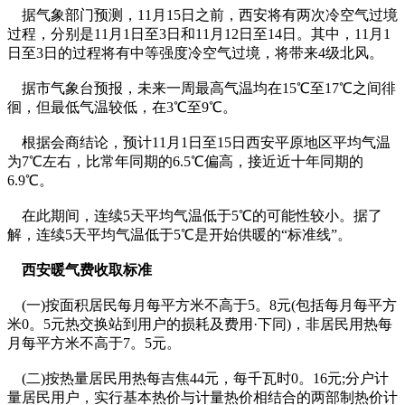
据气象部门预测，11月15日之前，西安将有两次冷空气过境
过程，分别是11月1日至3日和11月12日至14日。其中，11月1
日至3日的过程将有中等强度冷空气过境，将带来4级北风。
据市气象台预报，未来一周最高气温均在15℃至17℃之间徘
徊，但最低气温较低，在3℃至9℃。
根据会商结论，预计11月1日至15日西安平原地区平均气温
为7℃左右，比常年同期的6.5℃偏高，接近近十年同期的
6.9℃。
在此期间，连续5天平均气温低于5℃的可能性较小。据了
解，连续5天平均气温低于5℃是开始供暖的“标准线”。
西安暖气费收取标准
(一)按面积居民每月每平方米不高于5。8元(包括每月每平方
米0。5元热交换站到用户的损耗及费用·下同)，非居民用热每
月每平方米不高于7。5元。
(二)按热量居民用热每吉焦44元，每千瓦时0。16元;分户计
量居民用户，实行基本热价与计量热价相结合的两部制热价计