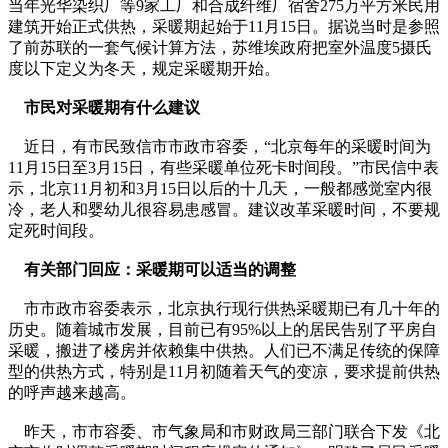
当年光华染织厂等9家工厂和合成纤维厂宿舍275万平方米民用
建筑开始正式供热，采暖期起始于11月15日。据说当时是参照
了前苏联的一套气候计算方法，苏维埃政府把室外温度5摄氏
度以下定义为冬天，规定采暖期开始。
市民对采暖期有什么建议
近日，有市民致信市市政市容委，“北京每年的采暖时间为
11月15日至3月15日，有些采暖单位死卡时间段。”市民信中表
示，北京11月初和3月15日以后的十几天，一般都感觉室内很
冷，老人和婴幼儿很容易患感冒。建议改革采暖时间，不要规
定死时间段。
有关部门回应：采暖期可以适当的调整
市市政市容委表示，北京执行现行供热采暖期已有几十年的
历史。随着城市发展，目前已有95%以上的居民告别了平房自
采暖，搬进了楼房并依赖集中供热。人们已不满足传统的保障
型的供热方式，特别是11月初随着天气的变凉，要求提前供热
的呼声越来越高。
昨天，市市容委、市气象局和市财政局三部门联合下发《北